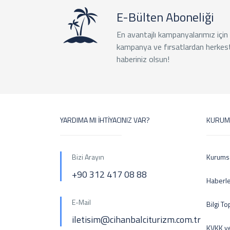
E-Bülten Aboneliği
En avantajlı kampanyalarımız için
kampanya ve fırsatlardan herkes
haberiniz olsun!
YARDIMA MI İHTİYACINIZ VAR?
KURUM
Bizi Arayın
Kurums
+90 312 417 08 88
Haberl
E-Mail
Bilgi T
iletisim@cihanbalciturizm.com.tr
KVKK ve 